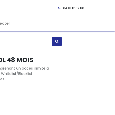
04 81 12 02 80 ​
ecter
L 48 MOIS
prenant un accès illimité à
Whitelist/Blacklist
ues